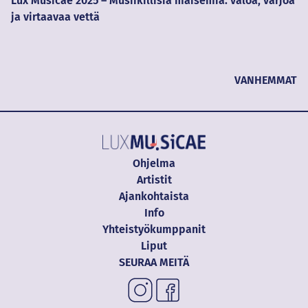
Lux Musicae 2025 – Musiikillisia maisemia: valoa, varjoa
ja virtaavaa vettä
VANHEMMAT
Ohjelma
Artistit
Ajankohtaista
Info
Yhteistyökumppanit
Liput
SEURAA MEITÄ