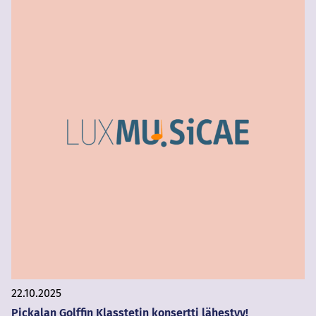
22.10.2025
Pickalan Golffin Klasstetin konsertti lähestyy!