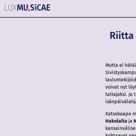
Riitt
Mutta ei hätä
Sivistyskampu
lauluntekijöid
voivat nyt lö
taitajaksi. Ja
isänpäivälahj
Katsokaapa my
Hakolalta
ja
kansainvälise
kohtaavat per