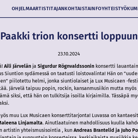
OHJELMA
ARTISTIT
AJANKOHTAISTA
INFO
YHTEISTYÖKUM
a Paakki trion konsertti loppuu
23.10.2024
ä!
Aili Järvelän
ja
Sigurdur Rögnvaldssonin
konsertti lauantaina
s Siuntion sydämessä on taatusti loistovalinta! Hän on ”uud
en” piilotettu helmi, jonka siuntiolaiset ja Lux Musicaen -fest
ytää. Järvelä taipuu popin, rockin, kansanmusiikin mutta myös 
 tämä siksi, että hän on tulkitsija isoilla kirjaimilla. Tässäpä m
aksi.
ös muu Lux Musicaen konserttitarjonta! Luvassa on kantaesi
Maleena Linjamalta
. Ainutlaatuinen mahdollisuus kuulla kahd
n artistin yhteismusisointia , kun
Andreas Brantelid ja Juho P
jantain ja sunnuntain konserteissa, keskiaikaista musiikkia ke