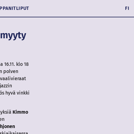
PPANIT
LIPUT
FI
nmyyty
 16.11. klo 18
en polven
ivaalivieraat
jazzin
yös hyvä vinkki
tyksiä
Kimmo
en
ohjonen
skiaikaisessa