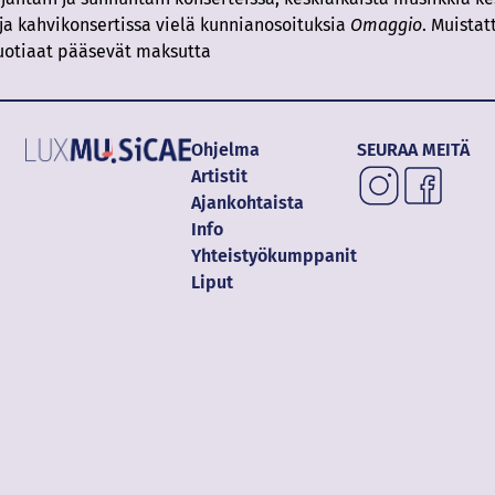
a kahvikonsertissa vielä kunnianosoituksia
Omaggio
. Muista
vuotiaat pääsevät maksutta
Ohjelma
SEURAA MEITÄ
Artistit
Ajankohtaista
Info
Yhteistyökumppanit
Liput