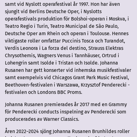
samt vid Nyslott operafestival år 1997. Hon har även
sjungit vid Berlins Deutsche Oper, i Nyslotts
operafestivals produktion för Bolshoi-operan i Moskva, i
Teatro Regio i Turin, Teatro Municipal de São Paulo,
Deutsche Oper am Rhein och operan i Toulouse. Hennes
viktigaste roller omfattar Puccinis Tosca och Turandot,
Verdis Leonora i La forza del destino, Strauss Elektras
Chrysothemis, Wagners Venus i Tannhäuser, Ortrud i
Lohengrin samt Isolde i Tristan och Isolde. Johanna
Rusanen har gett konserter vid inhemska musikfestivaler
samt exempelvis vid Chicagos Grant Park Music Festival,
Beethoven-festivalen i Warszawa, Krzysztof Penderecki -
festivalen och Londons BBC Proms.
Johanna Rusanen premierades år 2017 med en Grammy
för Penderecki conducts inspelning av Penderecki som
producerades av Warner Classics.
Åren 2022–2024 sjöng Johanna Rusanen Brunhildes roller