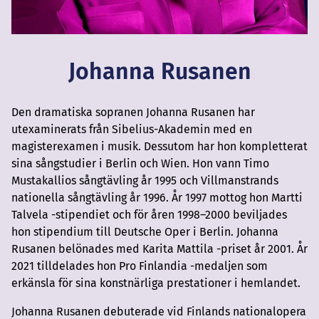
Johanna Rusanen
Den dramatiska sopranen Johanna Rusanen har
utexaminerats från Sibelius-Akademin med en
magisterexamen i musik. Dessutom har hon kompletterat
sina sångstudier i Berlin och Wien. Hon vann Timo
Mustakallios sångtävling år 1995 och Villmanstrands
nationella sångtävling år 1996. År 1997 mottog hon Martti
Talvela -stipendiet och för åren 1998–2000 beviljades
hon stipendium till Deutsche Oper i Berlin. Johanna
Rusanen belönades med Karita Mattila -priset år 2001. År
2021 tilldelades hon Pro Finlandia -medaljen som
erkänsla för sina konstnärliga prestationer i hemlandet.
Johanna Rusanen debuterade vid Finlands nationalopera